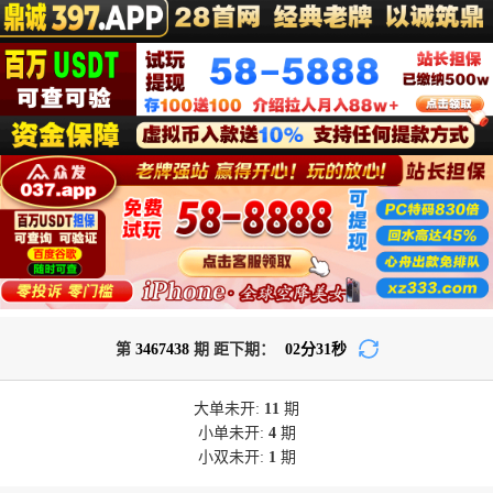
第
3467438
期 距下期：
02
分
31
秒
大单
未开:
11
期
小单
未开:
4
期
小双
未开:
1
期