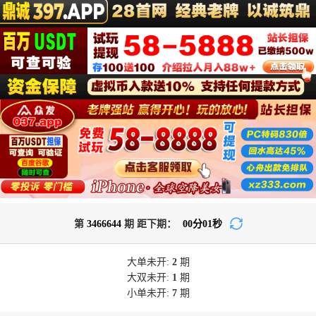
第
3466644
期 距下期：
00
分
00
秒
大单
未开:
2
期
大双
未开:
1
期
小单
未开:
7
期