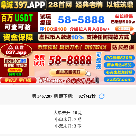
第
3467207
期 距下期：
02
分
42
秒
大单
未开:
10
期
小单
未开:
7
期
小双
未开:
3
期