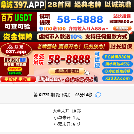
第
61725
期 距下期：
03
分
14
秒
大单
未开:
10
期
小单
未开:
1
期
小双
未开:
6
期