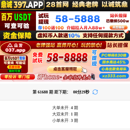
第
61688
期 距下期：
00
分
29
秒
大单
未开:
4
期
大双
未开:
1
期
小单
未开:
3
期