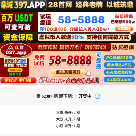
第
62387
期 距下期：
开奖中
大单
未开:
2
期
大双
未开:
4
期
小双
未开:
1
期